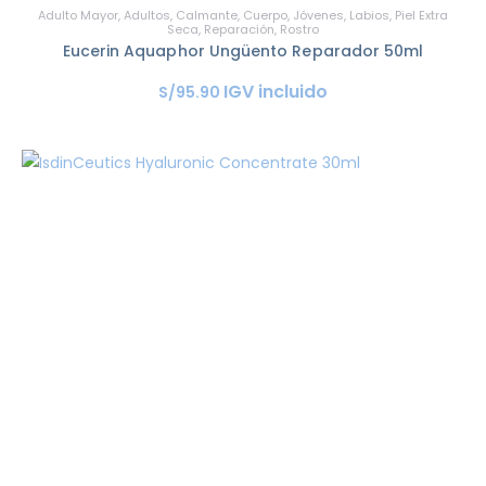
Adulto Mayor
,
Adultos
,
Calmante
,
Cuerpo
,
Jóvenes
,
Labios
,
Piel Extra
Seca
,
Reparación
,
Rostro
Eucerin Aquaphor Ungüento Reparador 50ml
IGV incluido
S/
95
.
90