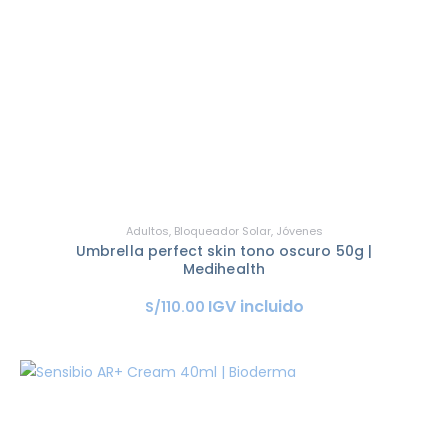
Adultos
,
Bloqueador Solar
,
Jóvenes
Umbrella perfect skin tono oscuro 50g |
Medihealth
IGV incluido
S/
110
.
00