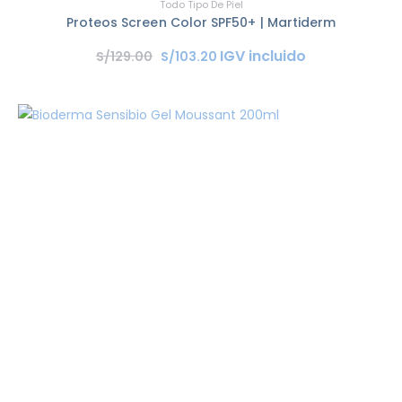
Todo Tipo De Piel
Proteos Screen Color SPF50+ | Martiderm
IGV incluido
S/
129
.
00
S/
103
.
20