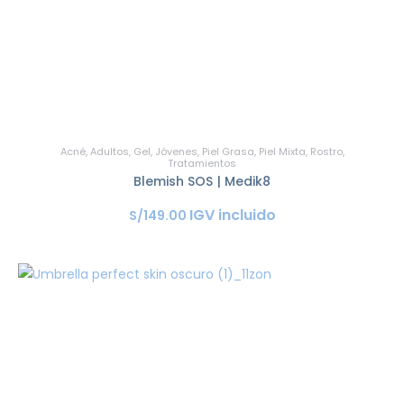
Acné
,
Adultos
,
Gel
,
Jóvenes
,
Piel Grasa
,
Piel Mixta
,
Rostro
,
Tratamientos
Blemish SOS | Medik8
IGV incluido
S/
149
.
00