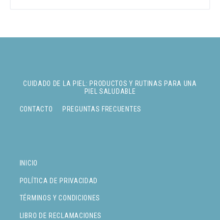
CUIDADO DE LA PIEL: PRODUCTOS Y RUTINAS PARA UNA
PIEL SALUDABLE
CONTACTO
PREGUNTAS FRECUENTES
INICIO
POLÍTICA DE PRIVACIDAD
TÉRMINOS Y CONDICIONES
LIBRO DE RECLAMACIONES