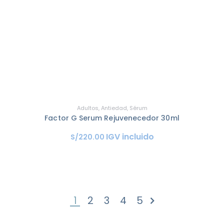
Adultos
,
Antiedad
,
Sérum
Factor G Serum Rejuvenecedor 30ml
IGV incluido
S/
220
.
00
1
2
3
4
5
SIGUIENTE »