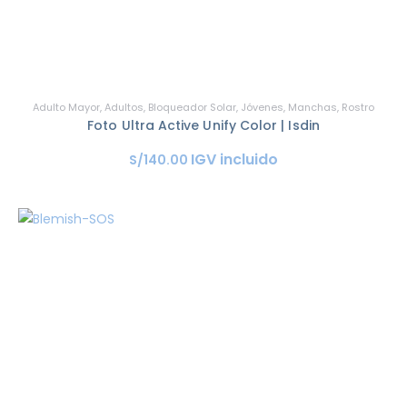
Adulto Mayor
,
Adultos
,
Bloqueador Solar
,
Jóvenes
,
Manchas
,
Rostro
Foto Ultra Active Unify Color | Isdin
IGV incluido
S/
140
.
00