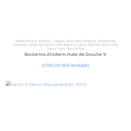
Adulto Mayor
,
Adultos
,
Cuerpo
,
Dermatitis Atópica
,
Hidratante
,
Jóvenes
,
Limpiador
,
Niños
,
Piel Atópica-Seca
,
Piel Extra Seca
,
Piel
Seca
,
Todo Tipo De Piel
Bioderma Atoderm Huile de Douche 1L
IGV incluido
S/
190
.
00