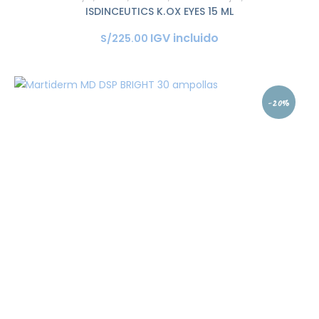
ISDINCEUTICS K.OX EYES 15 ML
IGV incluido
S/
225
.
00
-20%