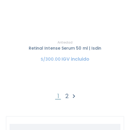
Antiedad
Retinal Intense Serum 50 ml | Isdin
IGV incluido
S/
300
.
00
1
2
SIGUIENTE »