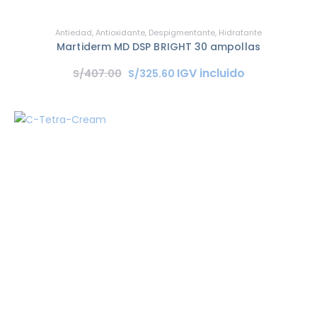
Antiedad
,
Antioxidante
,
Despigmentante
,
Hidratante
Martiderm MD DSP BRIGHT 30 ampollas
IGV incluido
S/
407
.
00
S/
325
.
60