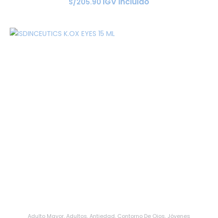
IGV incluido
S/
205
.
90
Adulto Mayor
,
Adultos
,
Antiedad
,
Contorno De Ojos
,
Jóvenes