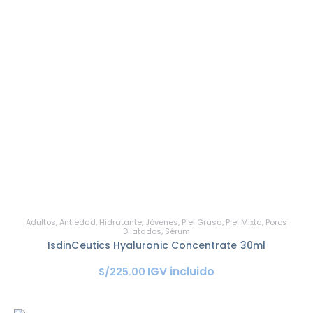
Adultos
,
Antiedad
,
Hidratante
,
Jóvenes
,
Piel Grasa
,
Piel Mixta
,
Poros
Dilatados
,
Sérum
IsdinCeutics Hyaluronic Concentrate 30ml
IGV incluido
S/
225
.
00