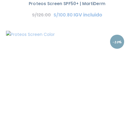
Proteos Screen SPF50+ | MartiDerm
IGV incluido
S/
126
.
00
S/
100
.
80
-20%