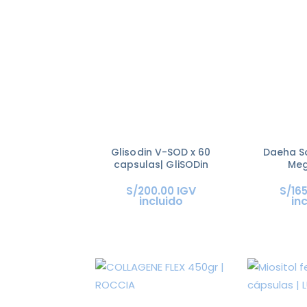
Glisodin V-SOD x 60
Daeha So
capsulas| GliSODin
Meg
IGV
S/
200
.
00
S/
16
incluido
in