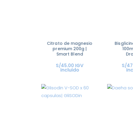
Citrato de magnesio
Bisglici
premium 200g |
100m
Smart Blend
Dr
IGV
S/
45
.
00
S/
47
incluido
in