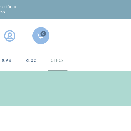
 sesión o
tro
0
RCAS
BLOG
OTROS