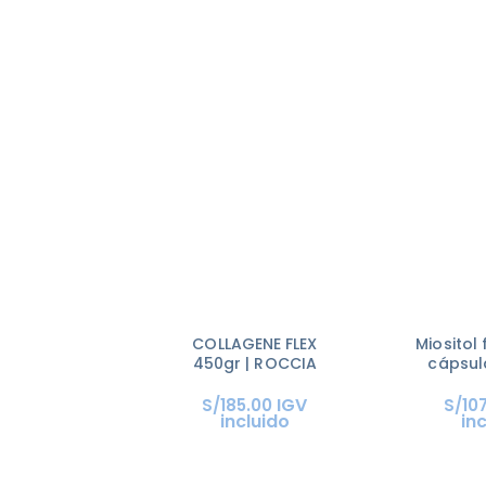
COLLAGENE FLEX
Miositol
450gr | ROCCIA
cápsul
IGV
S/
185
.
00
S/
10
incluido
in