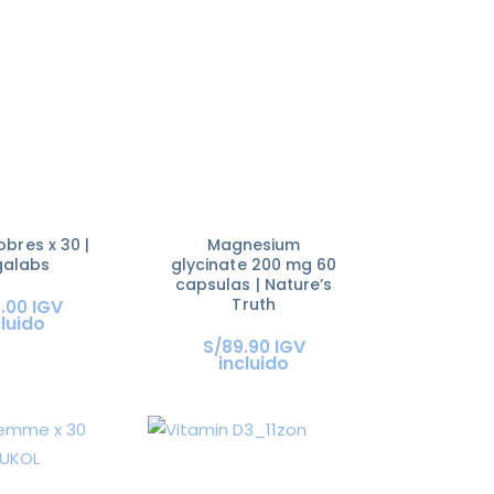
bres x 30 |
Magnesium
alabs
glycinate 200 mg 60
capsulas | Nature’s
Truth
IGV
5
.
00
cluido
IGV
S/
89
.
90
incluido