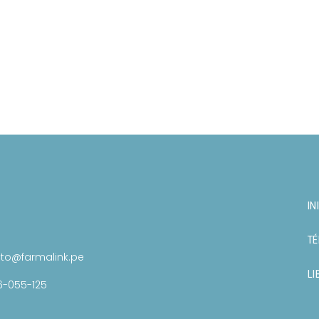
IN
TÉ
to@farmalink.pe
LI
6-055-125