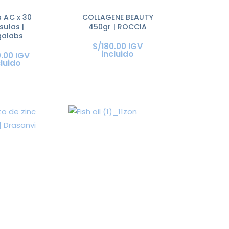
 AC x 30
COLLAGENE BEAUTY
sulas |
450gr | ROCCIA
alabs
IGV
S/
180
.
00
incluido
IGV
9
.
00
cluido