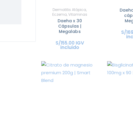
Dermatitis Atópica
,
Daeha
Eczema
,
Vitaminas
cáp
Daeha x 30
Meg
Cápsulas |
Megalabs
S/
16
in
IGV
S/
155
.
00
incluido