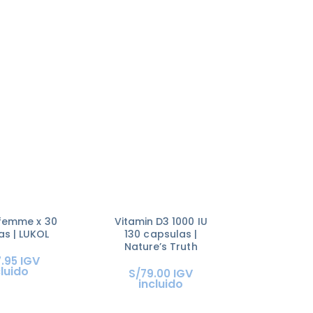
 femme x 30
Vitamin D3 1000 IU
as | LUKOL
130 capsulas |
Nature’s Truth
IGV
7
.
95
cluido
IGV
S/
79
.
00
incluido