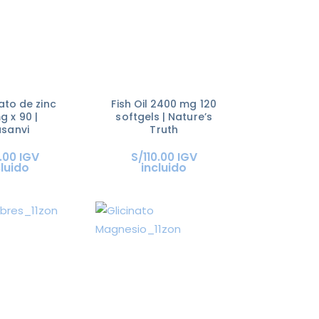
nato de zinc
Fish Oil 2400 mg 120
g x 90 |
softgels | Nature’s
asanvi
Truth
IGV
IGV
.
00
S/
110
.
00
cluido
incluido