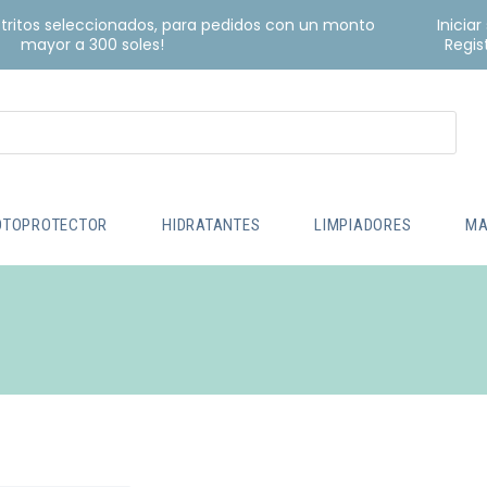
istritos seleccionados, para pedidos con un monto
Iniciar
mayor a 300 soles!
Regis
OTOPROTECTOR
HIDRATANTES
LIMPIADORES
MA