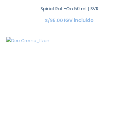
Spirial Roll-On 50 ml | SVR
IGV incluido
S/
95
.
00