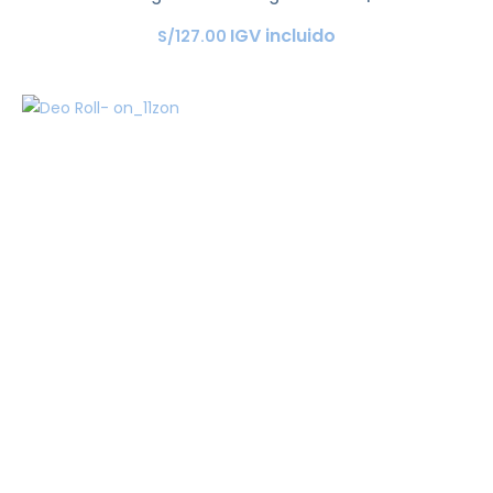
IGV incluido
S/
127
.
00