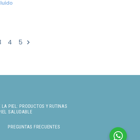
cluido
3
4
5
NTE »
 LA PIEL: PRODUCTOS Y RUTINAS
PIEL SALUDABLE
PREGUNTAS FRECUENTES