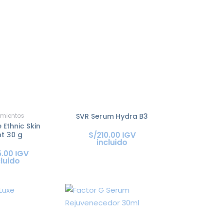
amientos
SVR Serum Hydra B3
 Ethnic Skin
IGV
ht 30 g
S/
210
.
00
incluido
IGV
5
.
00
cluido