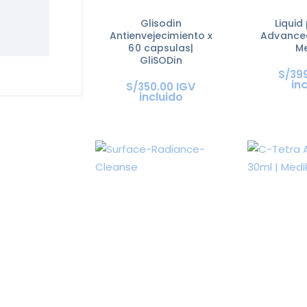
Glisodin
Liquid
Antienvejecimiento x
Advanced
60 capsulas|
Me
GliSODin
S/
39
in
IGV
S/
350
.
00
incluido