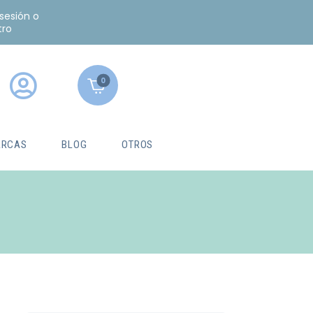
 sesión o
tro
0
RCAS
BLOG
OTROS