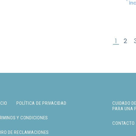
in
1
2
SIGUIE
ICIO
POLÍTICA DE PRIVACIDAD
CUIDADO DE
PARA UNA 
RMINOS Y CONDICIONES
CONTACTO
BRO DE RECLAMACIONES