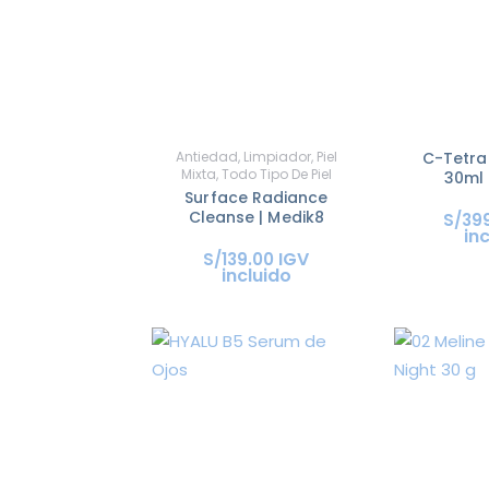
Antiedad
,
Limpiador
,
Piel
C-Tetra
Mixta
,
Todo Tipo De Piel
30ml 
Surface Radiance
Cleanse | Medik8
S/
39
in
IGV
S/
139
.
00
incluido