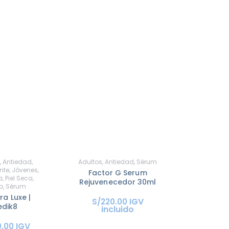
,
Antiedad
,
Adultos
,
Antiedad
,
Sérum
nte
,
Jóvenes
,
Factor G Serum
a
,
Piel Seca
,
Rejuvenecedor 30ml
o
,
Sérum
ra Luxe |
IGV
S/
220
.
00
dik8
incluido
IGV
9
.
00