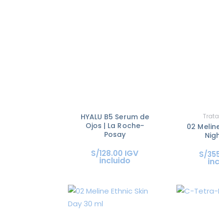
HYALU B5 Serum de
Trat
Ojos | La Roche-
02 Meline
Posay
Nig
IGV
S/
128
.
00
S/
35
incluido
in