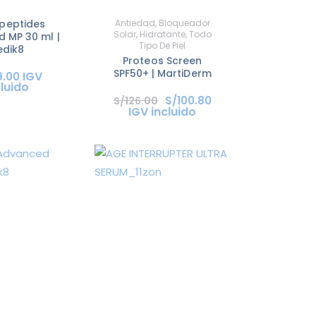
 peptides
Antiedad
,
Bloqueador
Solar
,
Hidratante
,
Todo
 MP 30 ml |
Tipo De Piel
dik8
Proteos Screen
SPF50+ | MartiDerm
IGV
9
.
00
cluido
S/
100
.
80
S/
126
.
00
IGV incluido