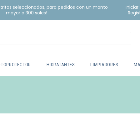
istritos seleccionados, para pedidos con un monto
Iniciar
mayor a 300 soles!
Regis
OTOPROTECTOR
HIDRATANTES
LIMPIADORES
MA