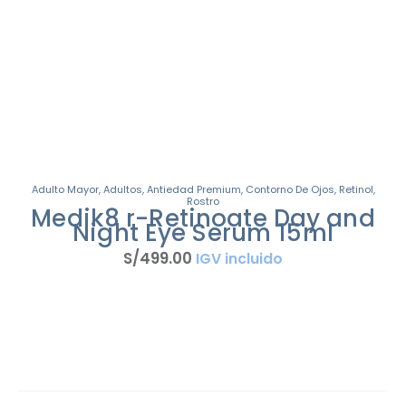
Adulto Mayor
,
Adultos
,
Antiedad Premium
,
Contorno De Ojos
,
Retinol
,
Rostro
Medik8 r-Retinoate Day and
Night Eye Serum 15ml
S/
499
.
00
IGV incluido