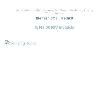
Acné
,
Adultos
,
Gel
,
Jóvenes
,
Piel Grasa
,
Piel Mixta
,
Rostro
,
Tratamientos
Blemish SOS | Medik8
IGV incluido
S/
149
.
00