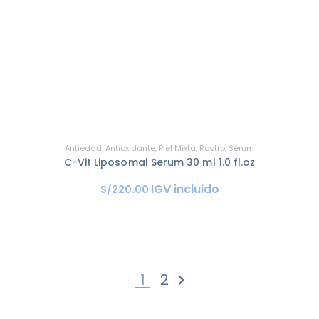
Antiedad
,
Antioxidante
,
Piel Mixta
,
Rostro
,
Sérum
C-Vit Liposomal Serum 30 ml 1.0 fl.oz
IGV incluido
S/
220
.
00
1
2
SIGUIENTE »