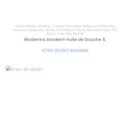
Adulto Mayor
,
Adultos
,
Cuerpo
,
Dermatitis Atópica
,
Hidratante
,
Jóvenes
,
Limpiador
,
Niños
,
Piel Atópica-Seca
,
Piel Extra Seca
,
Piel
Seca
,
Todo Tipo De Piel
Bioderma Atoderm Huile de Douche 1L
IGV incluido
S/
190
.
00