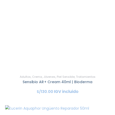
Adultos
,
Crema
,
Jóvenes
,
Piel Sensible
,
Tratamientos
Sensibio AR+ Cream 40ml | Bioderma
IGV incluido
S/
130
.
00