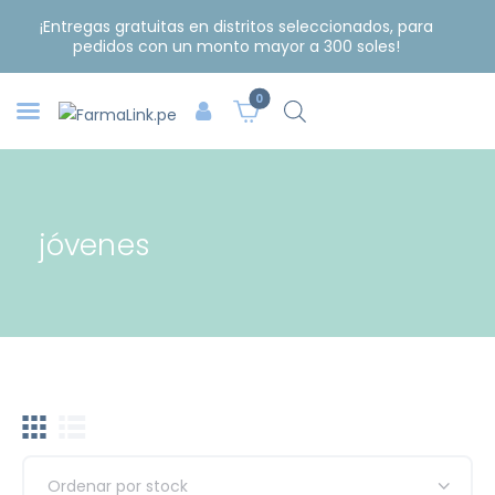
¡Entregas gratuitas en distritos seleccionados, para
pedidos con un monto mayor a 300 soles!
0
jóvenes