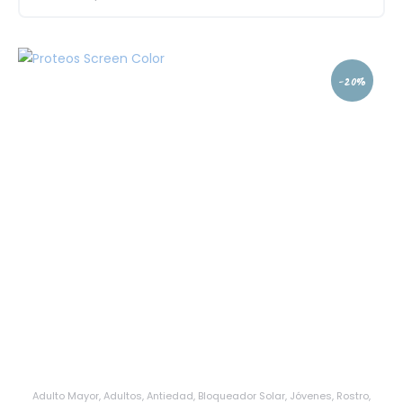
-20%
Adulto Mayor
,
Adultos
,
Antiedad
,
Bloqueador Solar
,
Jóvenes
,
Rostro
,