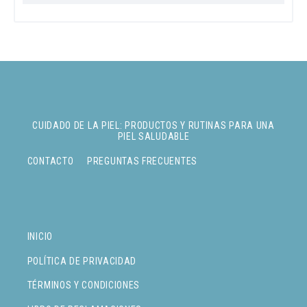
CUIDADO DE LA PIEL: PRODUCTOS Y RUTINAS PARA UNA
PIEL SALUDABLE
CONTACTO
PREGUNTAS FRECUENTES
INICIO
POLÍTICA DE PRIVACIDAD
TÉRMINOS Y CONDICIONES