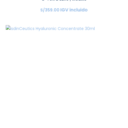
IGV incluido
S/
359
.
00