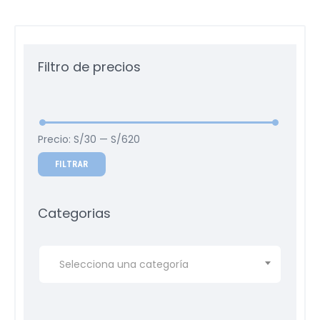
Filtro de precios
Precio:
S/30
—
S/620
FILTRAR
Categorias
Selecciona una categoría