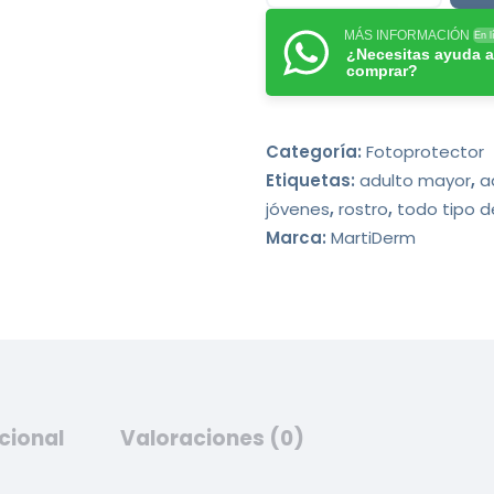
MÁS INFORMACIÓN
En l
¿Necesitas ayuda a
comprar?
Categoría:
Fotoprotector
Etiquetas:
adulto mayor
,
a
jóvenes
,
rostro
,
todo tipo d
Marca:
MartiDerm
cional
Valoraciones (0)