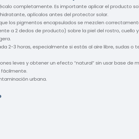
sécalo completamente. Es importante aplicar el producto sobr
hidratante, aplícalos antes del protector solar.
ra que los pigmentos encapsulados se mezclen correctament
te a 2 dedos de producto) sobre la piel del rostro, cuello 
gera.
da 2-3 horas, especialmente si estás al aire libre, sudas o t
iones leves y obtener un efecto “natural” sin usar base de ma
e fácilmente.
contaminación urbana.
?