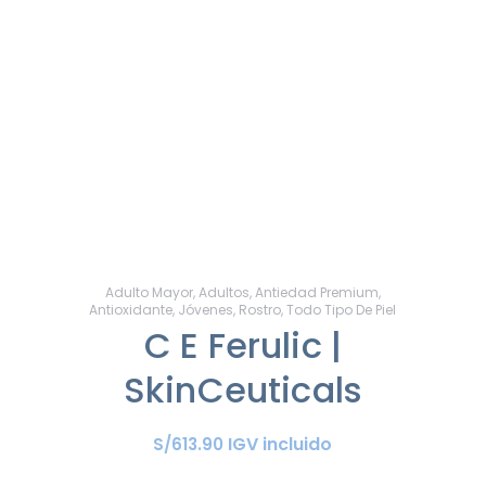
Adulto Mayor
,
Adultos
,
Antiedad Premium
,
Antioxidante
,
Jóvenes
,
Rostro
,
Todo Tipo De Piel
C E Ferulic |
SkinCeuticals
IGV incluido
S/
613
.
90