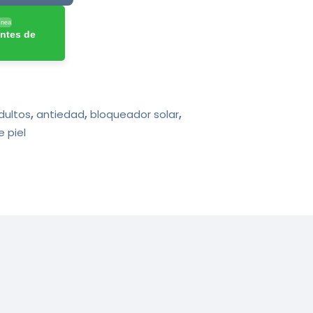
ínea
ntes de
dultos
,
antiedad
,
bloqueador solar
,
e piel