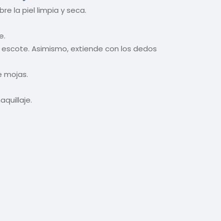
e la piel limpia y seca.
e.
y escote. Asimismo, extiende con los dedos
e mojas.
quillaje.