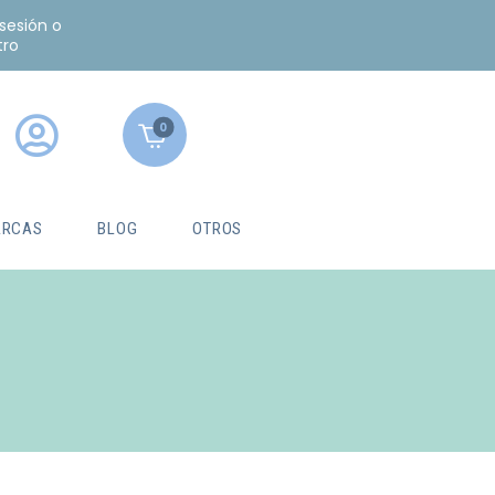
 sesión o
tro
0
RCAS
BLOG
OTROS