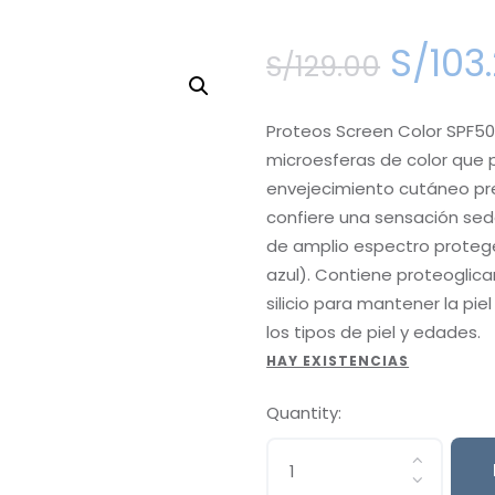
S/
103
.
S/
129
.
00
Proteos Screen Color SPF50
microesferas de color que p
envejecimiento cutáneo p
confiere una sensación sedo
de amplio espectro protege 
azul). Contiene proteoglica
silicio para mantener la pie
los tipos de piel y edades.
HAY EXISTENCIAS
Quantity: