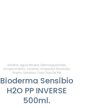
Adultos
,
Agua Micelar
,
Desmaquillantes
,
Enrojecimiento
,
Jóvenes
,
Limpiador
,
Rosácea
,
Rostro
,
Sensibio
,
Todo Tipo De Piel
Bioderma Sensibio
H2O PP INVERSE
500ml.