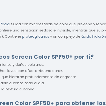
facial
fluida con microesferas de color que previene y repa
fiere una sensación sedosa e invisible, mientras que su p
ul). Contiene
proteoglicanos
y un complejo de
ácido hialurón
eos Screen Color SPF50+ por ti?
iento y daños celulares.
has leves con efecto «buena cara».
io, que hidratan profundamente sin engrasar.
table durante todo el día.
a la textura cutánea.
creen Color SPF50+
para obtener lo