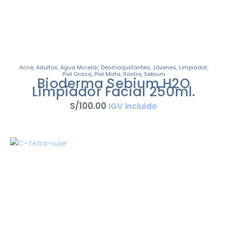
Acné
,
Adultos
,
Agua Micelar
,
Desmaquillantes
,
Jóvenes
,
Limpiador
,
Piel Grasa
,
Piel Mixta
,
Rostro
,
Sebium
Bioderma Sebium H2O
Limpiador Facial 250ml.
S/
100
.
00
IGV incluido