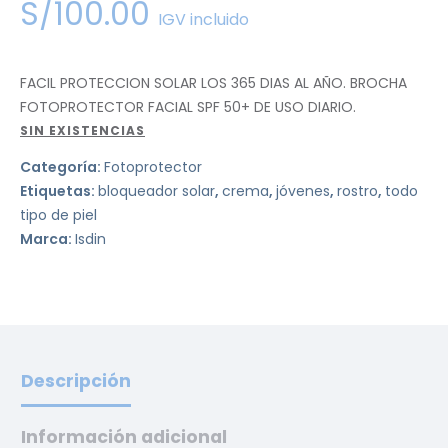
S/
100
.
00
5.00
de 5 en
base a
IGV incluido
valoración de un
cliente
FACIL PROTECCION SOLAR LOS 365 DIAS AL AÑO. BROCHA
FOTOPROTECTOR FACIAL SPF 50+ DE USO DIARIO.
SIN EXISTENCIAS
Categoría:
Fotoprotector
Etiquetas:
bloqueador solar
,
crema
,
jóvenes
,
rostro
,
todo
tipo de piel
Marca:
Isdin
Descripción
Información adicional