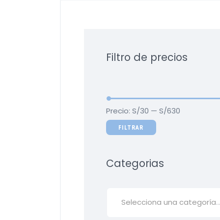
Filtro de precios
Precio:
S/30
—
S/630
FILTRAR
Categorias
Selecciona una categoría