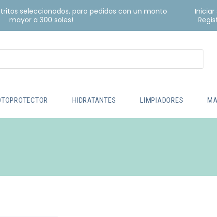
istritos seleccionados, para pedidos con un monto
Iniciar
mayor a 300 soles!
Regis
OTOPROTECTOR
HIDRATANTES
LIMPIADORES
MA