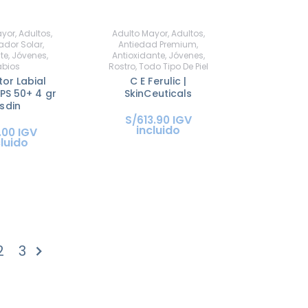
ayor
,
Adultos
,
Adulto Mayor
,
Adultos
,
ador Solar
,
Antiedad Premium
,
te
,
Jóvenes
,
Antioxidante
,
Jóvenes
,
abios
Rostro
,
Todo Tipo De Piel
tor Labial
C E Ferulic |
FPS 50+ 4 gr
SkinCeuticals
Isdin
IGV
S/
613
.
90
incluido
IGV
.
00
cluido
2
3