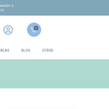
 sesión o
tro
0
RCAS
BLOG
OTROS