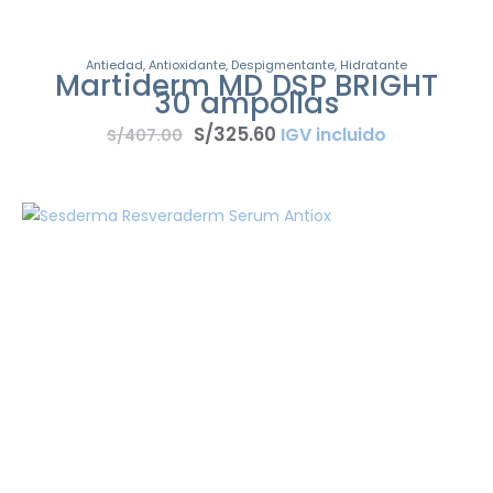
Antiedad
,
Antioxidante
,
Despigmentante
,
Hidratante
Martiderm MD DSP BRIGHT
30 ampollas
S/
325
.
60
IGV incluido
S/
407
.
00