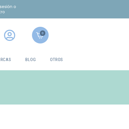
 sesión o
tro
0
RCAS
BLOG
OTROS