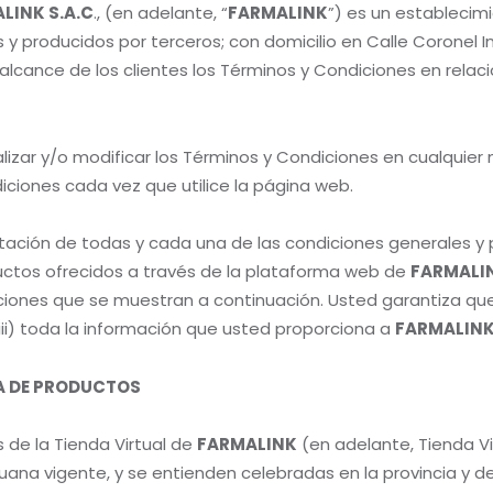
LINK S.A.C
., (en adelante, “
FARMALINK
”) es un establecim
roducidos por terceros; con domicilio en Calle Coronel Inclá
alcance de los clientes los Términos y Condiciones en rela
izar y/o modificar los Términos y Condiciones en cualquier 
ciones cada vez que utilice la página web.
ptación de todas y cada una de las condiciones generales y p
oductos ofrecidos a través de la plataforma web de
FARMALI
iones que se muestran a continuación. Usted garantiza que 
iii) toda la información que usted proporciona a
FARMALIN
RA DE PRODUCTOS
 de la Tienda Virtual de
FARMALINK
(en adelante, Tienda Vi
ruana vigente, y se entienden celebradas en la provincia y 