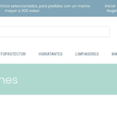
istritos seleccionados, para pedidos con un monto
Iniciar
mayor a 300 soles!
Regis
OTOPROTECTOR
HIDRATANTES
LIMPIADORES
MA
nes