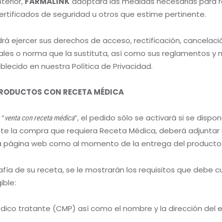
nterior,
FARMALINK
adoptará las medidas necesarias para r
ertificados de seguridad u otros que estime pertinente.
odrá ejercer sus derechos de acceso, rectificación, cancelaci
ales o norma que la sustituta, así como sus reglamentos y 
lecido en nuestra Política de Privacidad.
 PRODUCTOS CON RECETA MÉDICA
 “
”, el pedido sólo se activará si se dispo
venta con receta médica
te la compra que requiera Receta Médica, deberá adjuntar u
a página web como al momento de la entrega del producto 
fía de su receta, se le mostrarán los requisitos que debe 
ible:
ico tratante (CMP) así como el nombre y la dirección del 