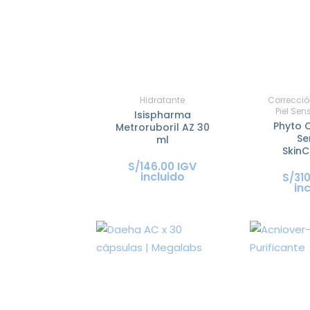
Hidratante
Correcció
Piel Sen
Isispharma
Phyto 
Metroruboril AZ 30
Se
ml
SkinC
IGV
S/
146
.
00
incluido
S/
31
in