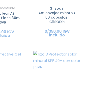
gmentante
Glisodin
Antienvejecimiento x
clear AZ
60 capsulas|
 Flash 30ml
GliSODin
 SVR
IGV
S/
350
.
00
IGV
3
.
00
incluido
cluido