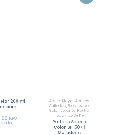
elar 200 ml
Adulto Mayor
,
Adultos
,
Antiedad
,
Bloqueador
hanciam
Solar
,
Jóvenes
,
Rostro
,
Todo Tipo De Piel
IGV
0
.
00
Proteos Screen
cluido
Color SPF50+ |
Martiderm