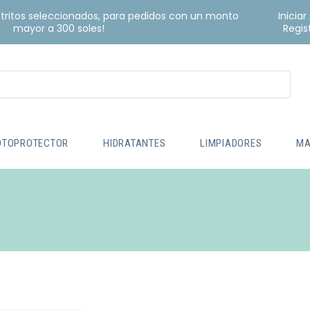
istritos seleccionados, para pedidos con un monto
Iniciar
mayor a 300 soles!
Regis
OTOPROTECTOR
HIDRATANTES
LIMPIADORES
MA