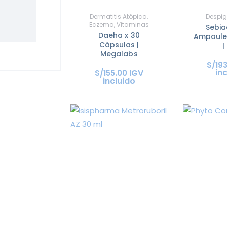
Dermatitis Atópica
,
Despi
Eczema
,
Vitaminas
Sebia
Daeha x 30
Ampoule
Cápsulas |
|
Megalabs
S/
19
in
IGV
S/
155
.
00
incluido