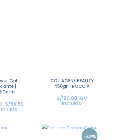
over Gel
COLLAGENE BEAUTY
icante |
450gr | ROCCIA
tiDerm
IGV
S/
180
.
00
incluido
S/
85
.
60
0
incluido
-20%