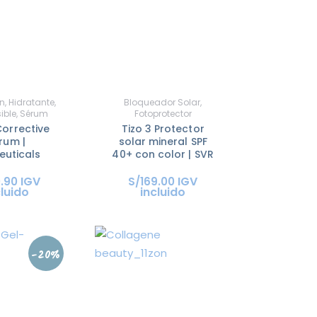
n
,
Hidratante
,
Bloqueador Solar
,
sible
,
Sérum
Fotoprotector
Corrective
Tizo 3 Protector
rum |
solar mineral SPF
euticals
40+ con color | SVR
IGV
IGV
0
.
90
S/
169
.
00
cluido
incluido
-20%