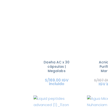
Daeha AC x 30
Acni
cápsulas |
Purif
Megalabs
Mar
IGV
S/
169
.
00
S/
107
.
0
incluido
IGV 