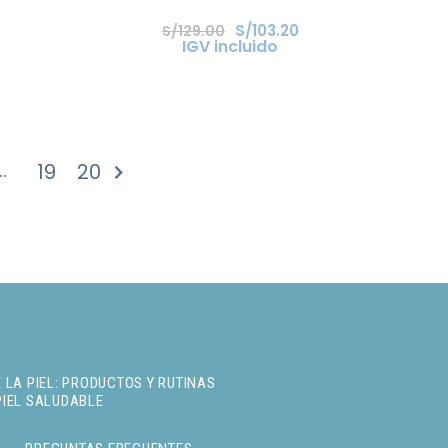
S/
103
.
20
S/
129
.
00
IGV incluido
…
19
20
GUIENTE »
 LA PIEL: PRODUCTOS Y RUTINAS
PIEL SALUDABLE