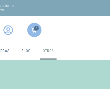
 sesión o
tro
0
RCAS
BLOG
OTROS