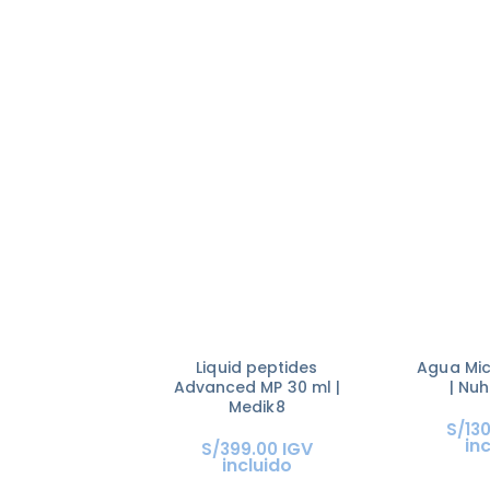
Liquid peptides
Agua Mic
Advanced MP 30 ml |
| Nu
Medik8
S/
13
in
IGV
S/
399
.
00
incluido