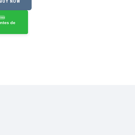
BUY NOW
ínea
ntes de