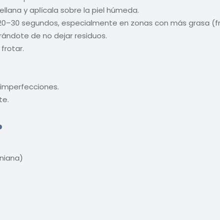
lana y aplícala sobre la piel húmeda.
20–30 segundos, especialmente en zonas con más grasa (frent
rándote de no dejar residuos.
frotar.
 imperfecciones.
te.
?
niana)
)