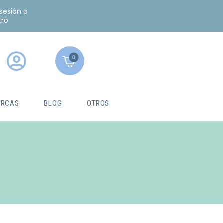
 sesión o
tro
0
RCAS
BLOG
OTROS