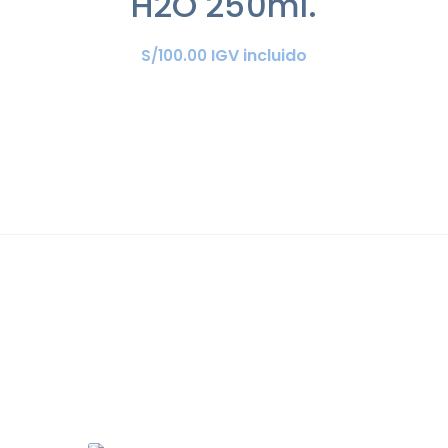
H2O 250ml.
IGV incluido
S/
100
.
00