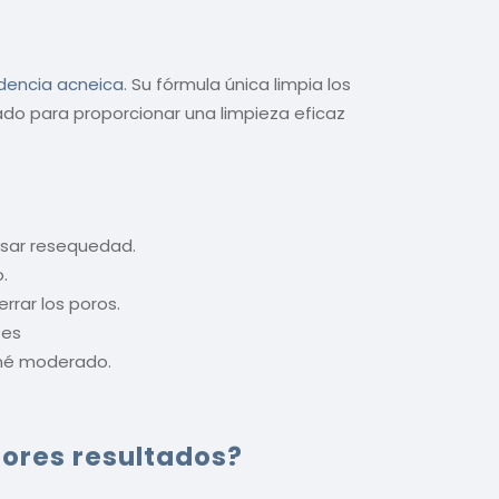
dencia acneica.
Su fórmula única limpia los
ñado para proporcionar una limpieza eficaz
ausar resequedad.
.
rrar los poros.
tes
cné moderado.
jores resultados?