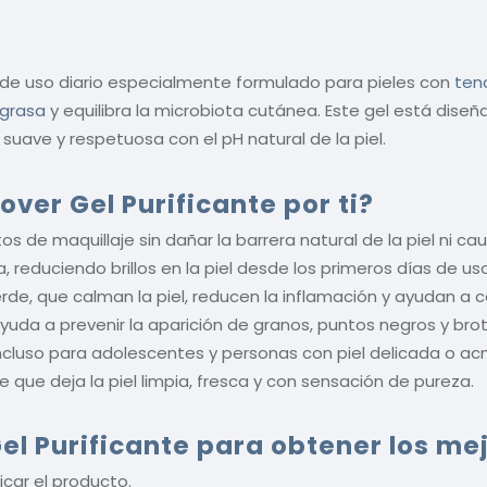
or de uso diario especialmente formulado para pieles con
ten
 grasa
y equilibra la microbiota cutánea. Este gel está dise
n suave y respetuosa con el pH natural de la piel.
ver Gel Purificante por ti?
s de maquillaje sin dañar la barrera natural de la piel ni c
 reduciendo brillos en la piel desde los primeros días de uso
e, que calman la piel, reducen la inflamación y ayudan a ce
 ayuda a prevenir la aparición de granos, puntos negros y bro
 incluso para adolescentes y personas con piel delicada o a
que deja la piel limpia, fresca y con sensación de pureza.
el Purificante
para obtener los me
icar el producto.