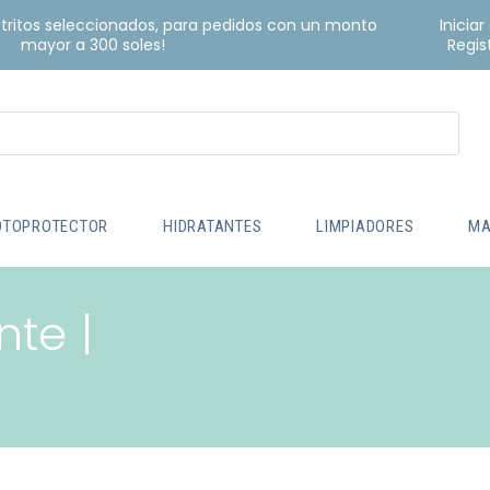
istritos seleccionados, para pedidos con un monto
Iniciar
mayor a 300 soles!
Regis
OTOPROTECTOR
HIDRATANTES
LIMPIADORES
MA
nte |