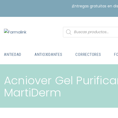
¡Entregas gratuitas en d
ANTIEDAD
ANTIOXIDANTES
CORRECTORES
F
Acniover Gel Purifica
MartiDerm