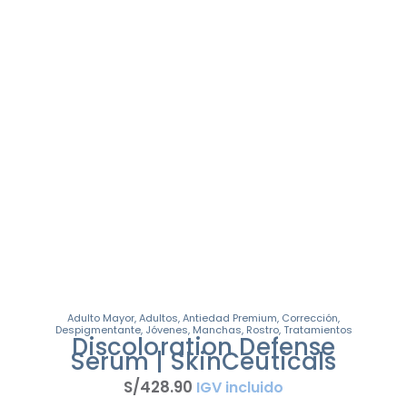
Adulto Mayor
,
Adultos
,
Antiedad Premium
,
Corrección
,
Despigmentante
,
Jóvenes
,
Manchas
,
Rostro
,
Tratamientos
Discoloration Defense
Serum | SkinCeuticals
S/
428
.
90
IGV incluido