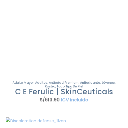
Adulto Mayor
,
Adultos
,
Antiedad Premium
,
Antioxidante
,
Jóvenes
,
Rostro
,
Todo Tipo De Piel
C E Ferulic | SkinCeuticals
S/
613
.
90
IGV incluido