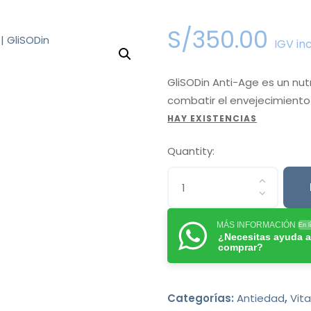
S/
350
.
00
IGV in
GliSODin Anti-Age es un nu
combatir el envejecimiento 
HAY EXISTENCIAS
Quantity:
MÁS INFORMACIÓN
En l
¿Necesitas ayuda a
comprar?
Categorías:
Antiedad
,
Vit