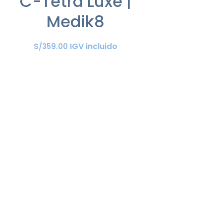
C-Tetra Luxe |
Medik8
IGV incluido
S/
359
.
00