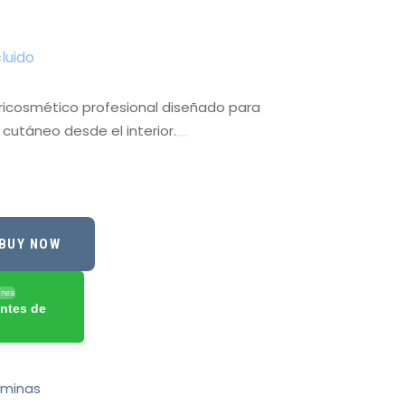
cluido
tricosmético profesional diseñado para
cutáneo desde el interior.
BUY NOW
ínea
ntes de
aminas