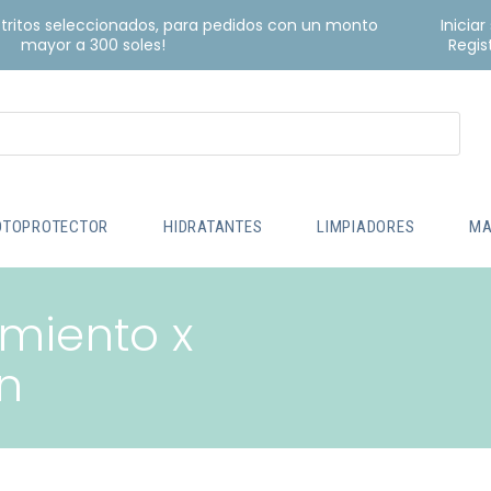
istritos seleccionados, para pedidos con un monto
Iniciar
mayor a 300 soles!
Regis
OTOPROTECTOR
HIDRATANTES
LIMPIADORES
MA
imiento x
n