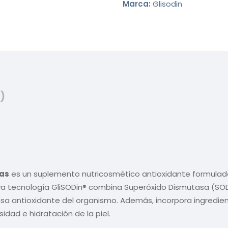
Marca:
Glisodin
)
las
es un suplemento nutricosmético antioxidante formulado
siva tecnología GliSODin® combina Superóxido Dismutasa (SOD
nsa antioxidante del organismo. Además, incorpora ingredien
idad e hidratación de la piel.