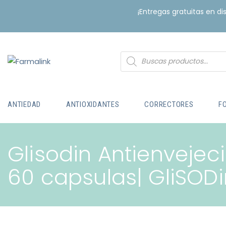
¡Entregas gratuitas en d
ANTIEDAD
ANTIOXIDANTES
CORRECTORES
F
Glisodin Antienvejec
60 capsulas| GliSODi