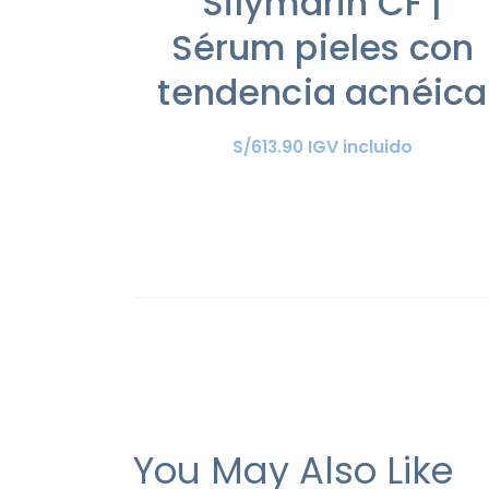
Silymarin CF |
Sérum pieles con
tendencia acnéica
IGV incluido
S/
613
.
90
You May Also Like