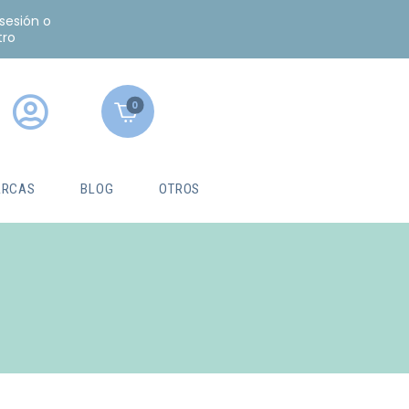
 sesión o
tro
0
RCAS
BLOG
OTROS