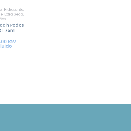
el
,
Hidratante
,
iel Extra Seca
,
Pies
eadin Podos
Oil 75ml
IGV
.
00
cluido