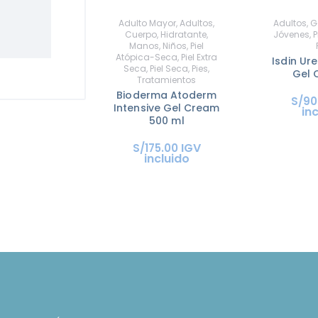
Adulto Mayor
,
Adultos
,
Adultos
,
G
Cuerpo
,
Hidratante
,
Jóvenes
,
P
Manos
,
Niños
,
Piel
Atópica-Seca
,
Piel Extra
Isdin Ur
Seca
,
Piel Seca
,
Pies
,
Gel 
Tratamientos
Bioderma Atoderm
S/
90
Intensive Gel Cream
in
500 ml
IGV
S/
175
.
00
incluido