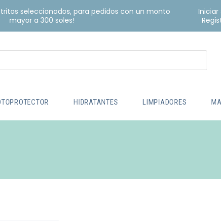
istritos seleccionados, para pedidos con un monto
Iniciar
mayor a 300 soles!
Regis
OTOPROTECTOR
HIDRATANTES
LIMPIADORES
MA