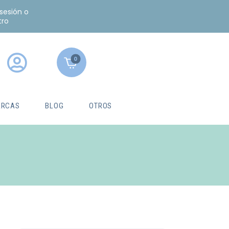
 sesión o
tro
0
RCAS
BLOG
OTROS