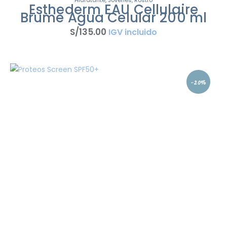
Hidratante
,
Jóvenes
,
Rostro
Esthederm EAU Cellulaire
Brume Agua Celular 200 ml
S/
135
.
00
IGV incluido
-20%