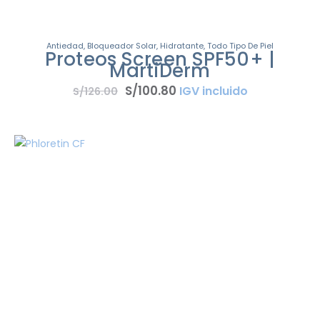
Antiedad
,
Bloqueador Solar
,
Hidratante
,
Todo Tipo De Piel
Proteos Screen SPF50+ |
MartiDerm
S/
100
.
80
IGV incluido
S/
126
.
00