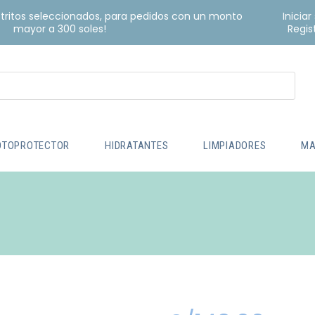
istritos seleccionados, para pedidos con un monto
Iniciar
mayor a 300 soles!
Regis
OTOPROTECTOR
HIDRATANTES
LIMPIADORES
MA
8