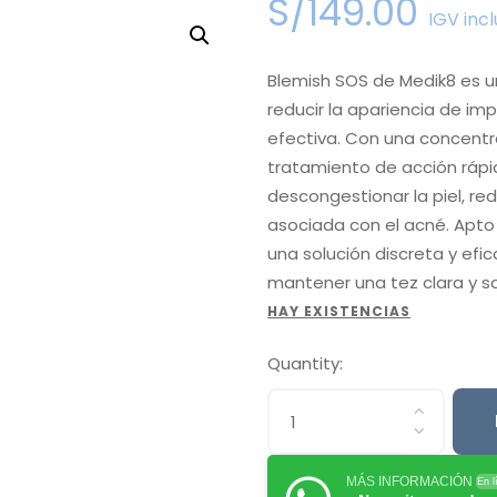
S/
149
.
00
IGV incl
Blemish SOS de Medik8 es un
reducir la apariencia de im
efectiva. Con una concentra
tratamiento de acción rápi
descongestionar la piel, redu
asociada con el acné. Apto 
una solución discreta y efi
mantener una tez clara y s
HAY EXISTENCIAS
Quantity:
MÁS INFORMACIÓN
En l