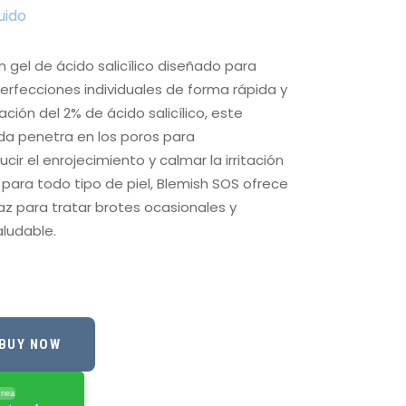
uido
 gel de ácido salicílico diseñado para
perfecciones individuales de forma rápida y
ción del 2% de ácido salicílico, este
da penetra en los poros para
cir el enrojecimiento y calmar la irritación
para todo tipo de piel, Blemish SOS ofrece
caz para tratar brotes ocasionales y
aludable.
BUY NOW
ínea