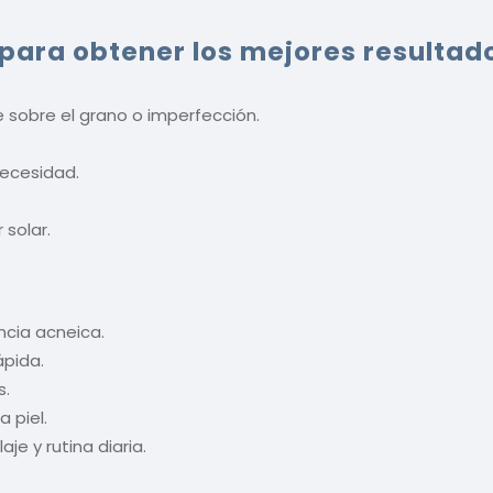
para obtener los mejores resultad
sobre el grano o imperfección.
necesidad.
solar.
ncia acneica.
ápida.
s.
a piel.
e y rutina diaria.