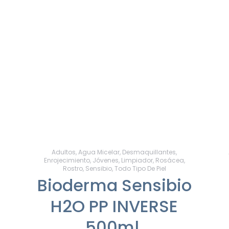
Adultos
,
Agua Micelar
,
Desmaquillantes
,
Enrojecimiento
,
Jóvenes
,
Limpiador
,
Rosácea
,
Rostro
,
Sensibio
,
Todo Tipo De Piel
Bioderma Sensibio
H2O PP INVERSE
500ml.