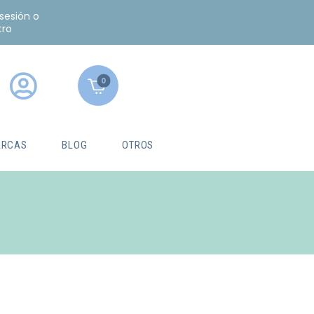
 sesión o
tro
0
RCAS
BLOG
OTROS