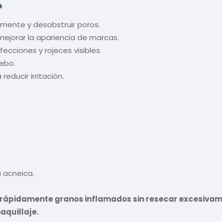
?
mente y desobstruir poros.
mejorar la apariencia de marcas.
ecciones y rojeces visibles.
ebo.
educir irritación.
a acneica.
rápidamente granos inflamados sin resecar excesivame
aquillaje.