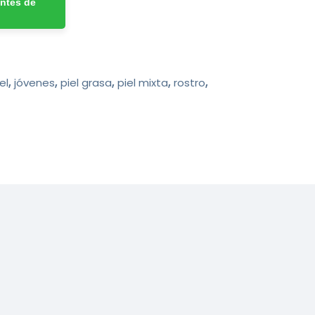
ntes de
el
,
jóvenes
,
piel grasa
,
piel mixta
,
rostro
,