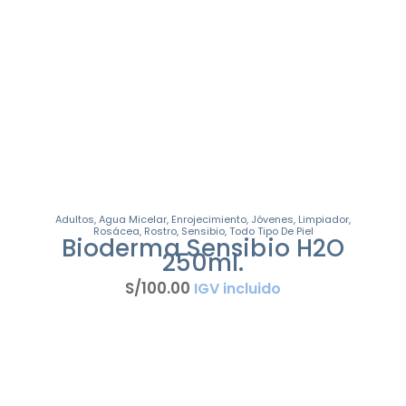
Adultos
,
Agua Micelar
,
Enrojecimiento
,
Jóvenes
,
Limpiador
,
Rosácea
,
Rostro
,
Sensibio
,
Todo Tipo De Piel
Bioderma Sensibio H2O
250ml.
S/
100
.
00
IGV incluido