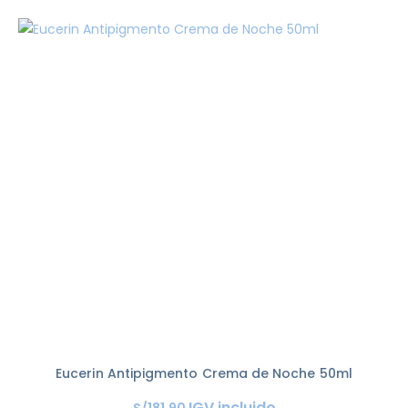
Eucerin Antipigmento Crema de Noche 50ml
IGV incluido
S/
181
.
90