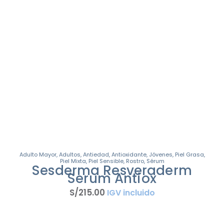
Adulto Mayor
,
Adultos
,
Antiedad
,
Antioxidante
,
Jóvenes
,
Piel Grasa
,
Piel Mixta
,
Piel Sensible
,
Rostro
,
Sérum
Sesderma Resveraderm
Serum Antiox
S/
215
.
00
IGV incluido