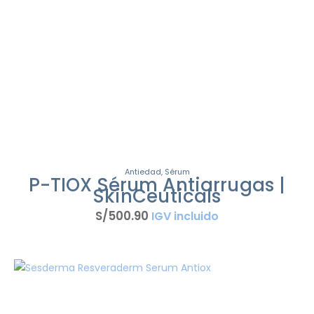
Antiedad
,
Sérum
P-TIOX Sérum Antiarrugas |
SkinCeuticals
S/
500
.
90
IGV incluido