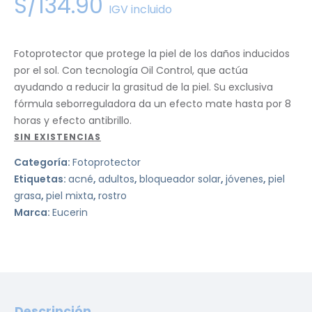
S/
134
.
90
IGV incluido
Fotoprotector que protege la piel de los daños inducidos
por el sol. Con tecnología Oil Control, que actúa
ayudando a reducir la grasitud de la piel. Su exclusiva
fórmula seborreguladora da un efecto mate hasta por 8
horas y efecto antibrillo.
SIN EXISTENCIAS
Categoría:
Fotoprotector
Etiquetas:
acné
,
adultos
,
bloqueador solar
,
jóvenes
,
piel
grasa
,
piel mixta
,
rostro
Marca:
Eucerin
Descripción