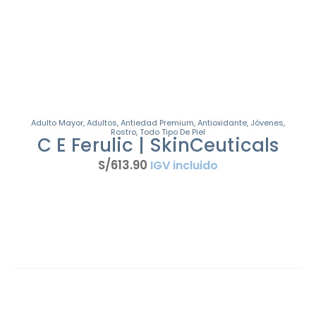
Adulto Mayor
,
Adultos
,
Antiedad Premium
,
Antioxidante
,
Jóvenes
,
Rostro
,
Todo Tipo De Piel
C E Ferulic | SkinCeuticals
S/
613
.
90
IGV incluido