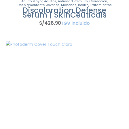
Adulto Mayor
,
Adultos
,
Antiedad Premium
,
Corrección
,
Despigmentante
,
Jóvenes
,
Manchas
,
Rostro
,
Tratamientos
Discoloration Defense
Serum | SkinCeuticals
S/
428
.
90
IGV incluido