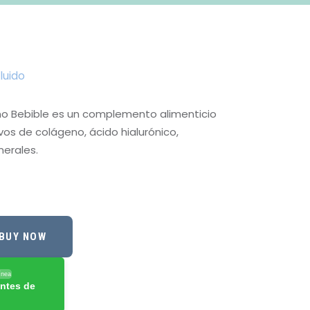
luido
o Bebible es un complemento alimenticio
os de colágeno, ácido hialurónico,
nerales.
BUY NOW
ínea
ntes de