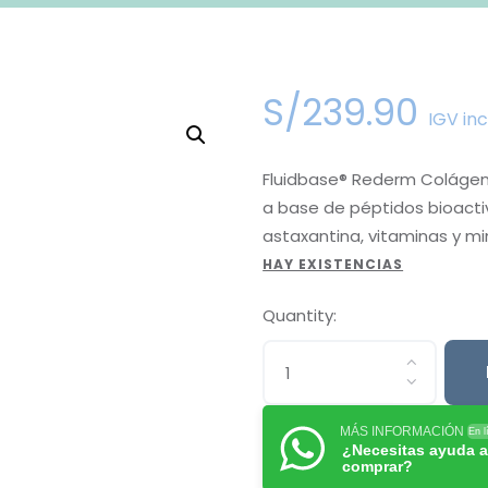
S/
239
.
90
IGV inc
Fluidbase® Rederm Colágen
a base de péptidos bioactiv
astaxantina, vitaminas y mi
HAY EXISTENCIAS
Quantity:
MÁS INFORMACIÓN
En l
¿Necesitas ayuda a
comprar?