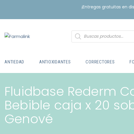
¡Entregas gratuitas en d
ANTIEDAD
ANTIOXIDANTES
CORRECTORES
F
Fluidbase Rederm C
Bebible caja x 20 sob
Genové