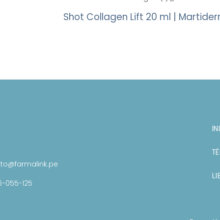
Shot Collagen Lift 20 ml | Martide
IN
TÉ
to@farmalink.pe
LI
6-055-125