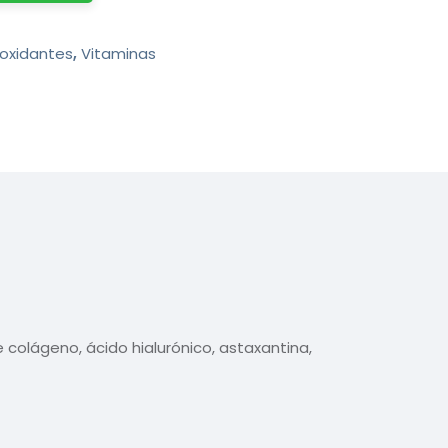
ioxidantes
,
Vitaminas
olágeno, ácido hialurónico, astaxantina,