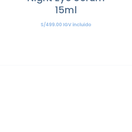
15ml
IGV incluido
S/
499
.
00