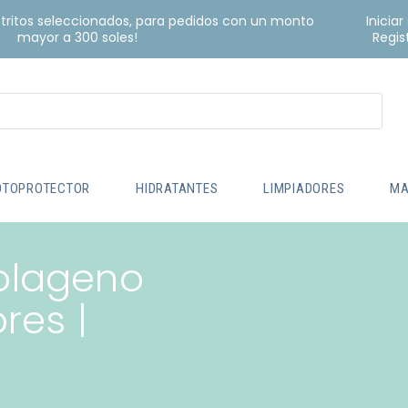
istritos seleccionados, para pedidos con un monto
Iniciar
mayor a 300 soles!
Regis
OTOPROTECTOR
HIDRATANTES
LIMPIADORES
MA
olageno
res |