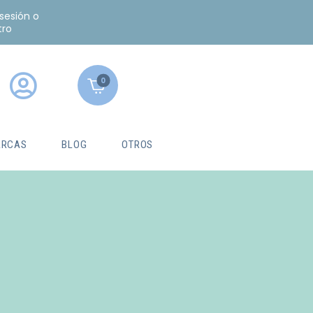
 sesión o
tro
0
RCAS
BLOG
OTROS