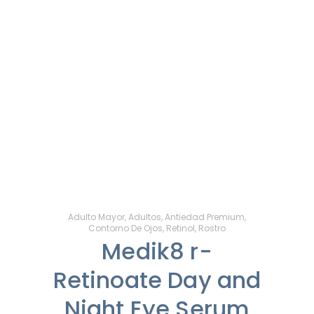
Adulto Mayor
,
Adultos
,
Antiedad Premium
,
Contorno De Ojos
,
Retinol
,
Rostro
Medik8 r-
Retinoate Day and
Night Eye Serum