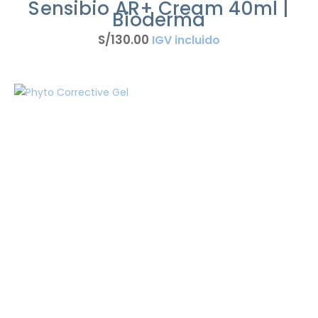
Sensibio AR+ Cream 40ml |
Bioderma
S/
130
.
00
IGV incluido