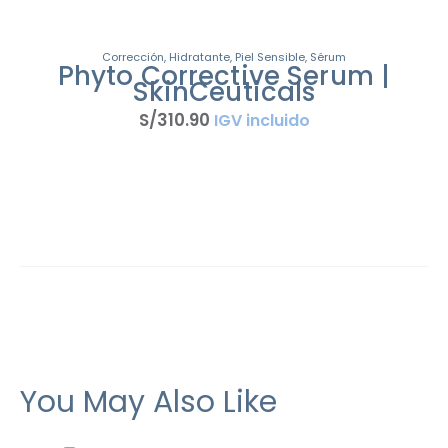
Corrección
,
Hidratante
,
Piel Sensible
,
Sérum
Phyto Corrective Serum |
SkinCeuticals
S/
310
.
90
IGV incluido
You May Also Like