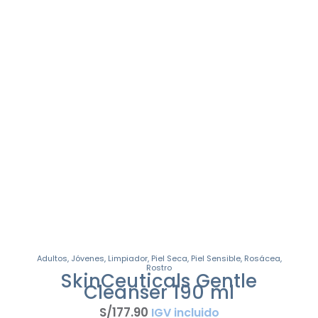
Adultos
,
Jóvenes
,
Limpiador
,
Piel Seca
,
Piel Sensible
,
Rosácea
,
Rostro
SkinCeuticals Gentle
Cleanser 190 ml
S/
177
.
90
IGV incluido