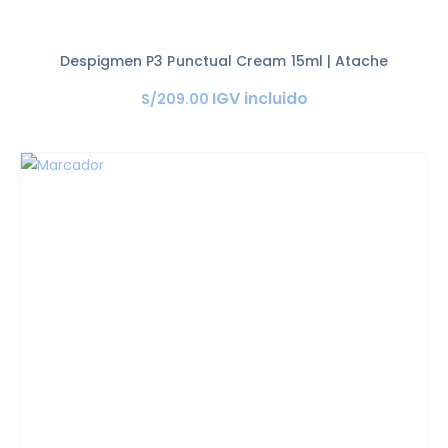
Despigmen P3 Punctual Cream 15ml | Atache
IGV incluido
S/
209
.
00