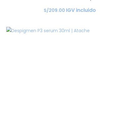
IGV incluido
S/
209
.
00