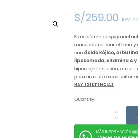
S/
259
.
00
IGV in
Es un sérum despigmentante
manchas, unificar el tono y 
con
ácido kójico, arbutina
liposomada, vitamina A 
hiperpigmentación, ofrece p
para un rostro más uniforme
HAY EXISTENCIAS
Quantity:
MÁS INFORMACIÓN
En l
¿Necesitas ayuda a