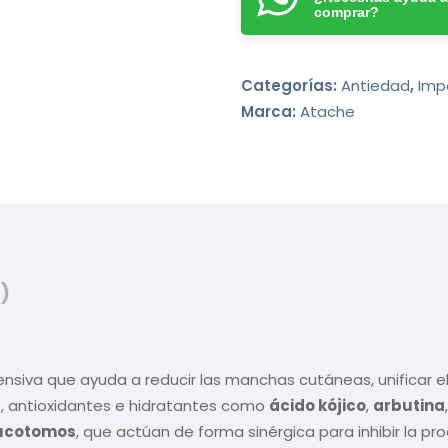
comprar?
Categorías:
Antiedad
,
Imp
Marca:
Atache
)
iva que ayuda a reducir las manchas cutáneas, unificar el t
, antioxidantes e hidratantes como
ácido kójico
,
arbutina
eucotomos
, que actúan de forma sinérgica para inhibir la pr