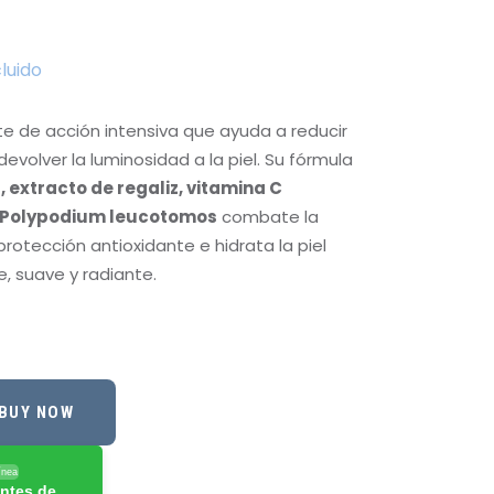
cluido
 de acción intensiva que ayuda a reducir
devolver la luminosidad a la piel. Su fórmula
, extracto de regaliz, vitamina C
y Polypodium leucotomos
combate la
rotección antioxidante e hidrata la piel
, suave y radiante.
BUY NOW
ínea
ntes de