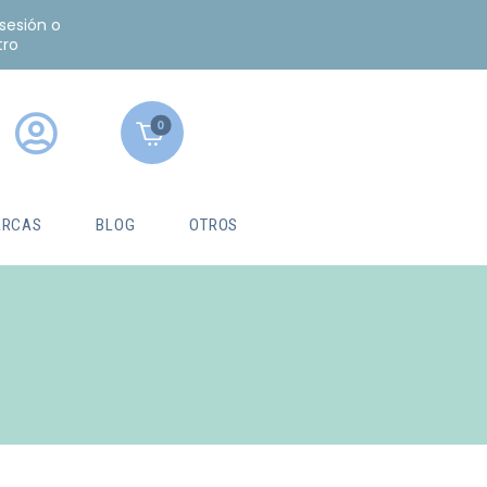
 sesión o
tro
0
RCAS
BLOG
OTROS