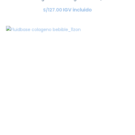
IGV incluido
S/
127
.
00