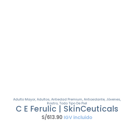
Adulto Mayor
,
Adultos
,
Antiedad Premium
,
Antioxidante
,
Jóvenes
,
Rostro
,
Todo Tipo De Piel
C E Ferulic | SkinCeuticals
S/
613
.
90
IGV incluido