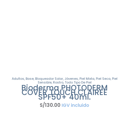
Adultos
,
Base
,
Bloqueador Solar
,
Jóvenes
,
Piel Mixta
,
Piel Seca
,
Piel
Sensible
,
Rostro
,
Todo Tipo De Piel
Bioderma PHOTODERM
COVER TOUCH CLAIREE
SPF50+ 40ml.
S/
130
.
00
IGV incluido