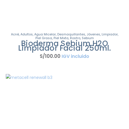
Acné
,
Adultos
,
Agua Micelar
,
Desmaquillantes
,
Jóvenes
,
Limpiador
,
Piel Grasa
,
Piel Mixta
,
Rostro
,
Sebium
Bioderma Sebium H2O
Limpiador Facial 250ml.
S/
100
.
00
IGV incluido