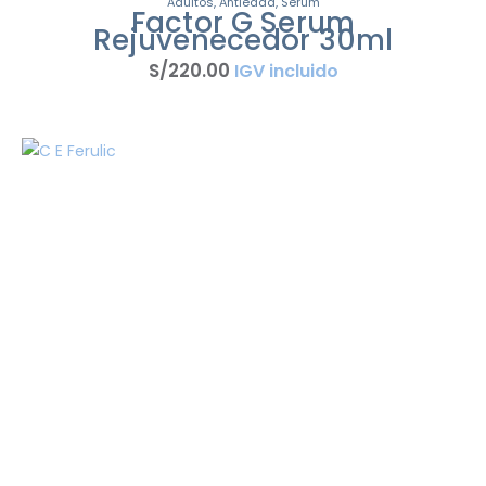
Adultos
,
Antiedad
,
Sérum
Factor G Serum
Rejuvenecedor 30ml
S/
220
.
00
IGV incluido