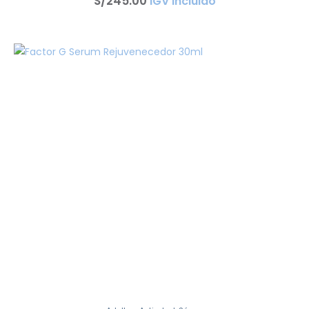
S/
245
.
00
IGV incluido