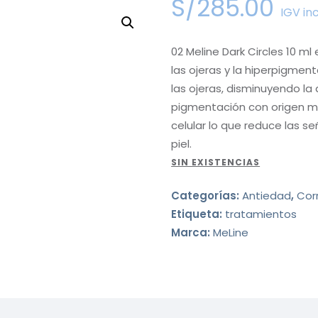
S/
285
.
00
IGV in
02 Meline Dark Circles 10 ml
las ojeras y la hiperpigmen
las ojeras, disminuyendo la
pigmentación con origen me
celular lo que reduce las s
piel.
SIN EXISTENCIAS
Categorías:
Antiedad
,
Cor
Etiqueta:
tratamientos
Marca:
MeLine