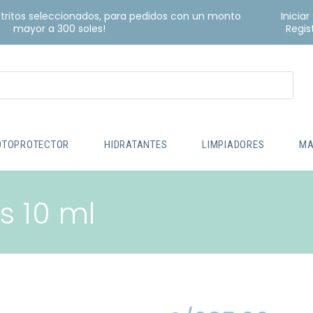
istritos seleccionados, para pedidos con un monto
Iniciar
mayor a 300 soles!
Regis
OTOPROTECTOR
HIDRATANTES
LIMPIADORES
MA
s 10 ml