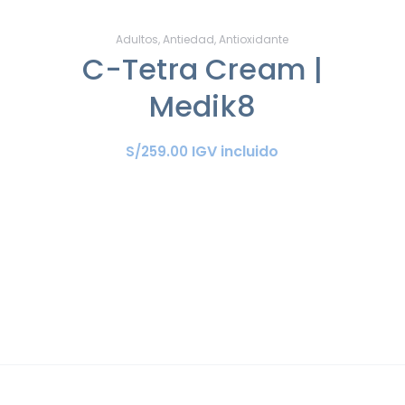
Adultos
,
Antiedad
,
Antioxidante
C-Tetra Cream |
Medik8
IGV incluido
S/
259
.
00