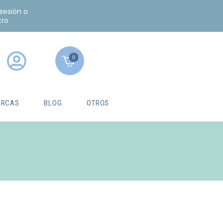
 sesión o
tro
0
RCAS
BLOG
OTROS