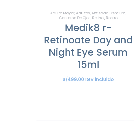
Adulto Mayor
,
Adultos
,
Antiedad Premium
,
Contorno De Ojos
,
Retinol
,
Rostro
Medik8 r-
Retinoate Day and
Night Eye Serum
15ml
IGV incluido
S/
499
.
00