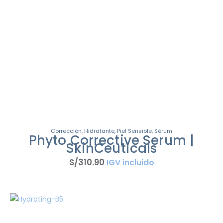
Corrección
,
Hidratante
,
Piel Sensible
,
Sérum
Phyto Corrective Serum |
SkinCeuticals
S/
310
.
90
IGV incluido