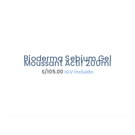
Bioderma Sebium Gel
Moussant Actif 200ml
S/
105
.
00
IGV incluido