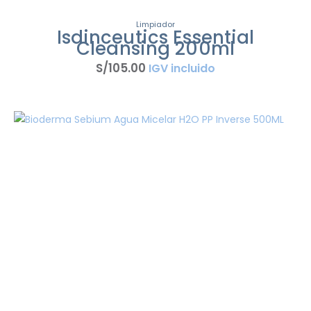
Limpiador
Isdinceutics Essential
Cleansing 200ml
S/
105
.
00
IGV incluido