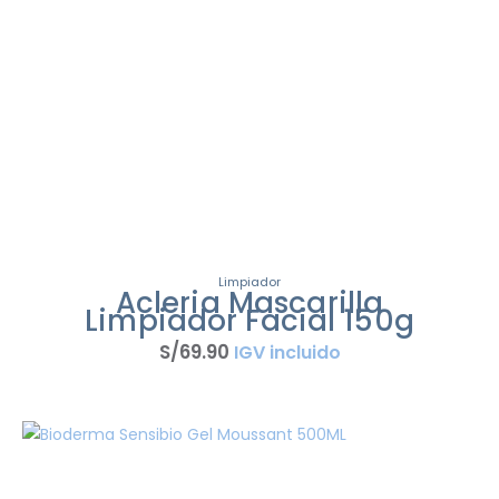
Limpiador
Acleria Mascarilla
Limpiador Facial 150g
S/
69
.
90
IGV incluido