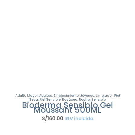
Adulto Mayor
,
Adultos
,
Enrojecimiento
,
Jóvenes
,
Limpiador
,
Piel
Seca
,
Piel Sensible
,
Rosácea
,
Rostro
,
Sensibio
Bioderma Sensibio Gel
Moussant 500ML
S/
160
.
00
IGV incluido