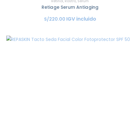
Retinol
,
Rostro
,
Sérum
Retiage Serum Antiaging
IGV incluido
S/
220
.
00