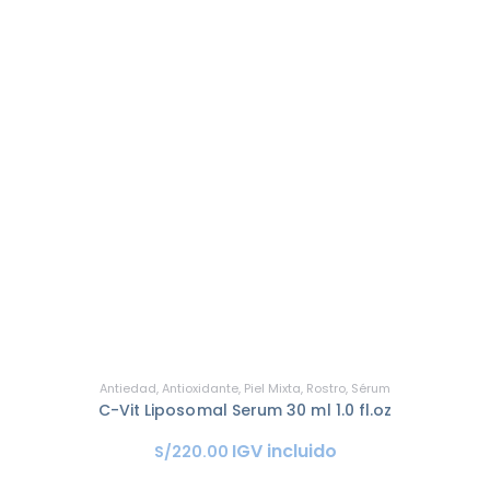
Antiedad
,
Antioxidante
,
Piel Mixta
,
Rostro
,
Sérum
C-Vit Liposomal Serum 30 ml 1.0 fl.oz
IGV incluido
S/
220
.
00