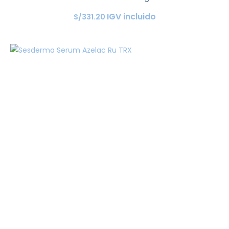
IGV incluido
S/
331
.
20