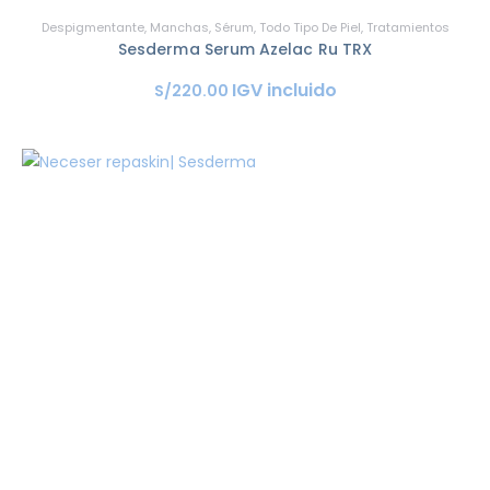
Despigmentante
,
Manchas
,
Sérum
,
Todo Tipo De Piel
,
Tratamientos
Sesderma Serum Azelac Ru TRX
IGV incluido
S/
220
.
00