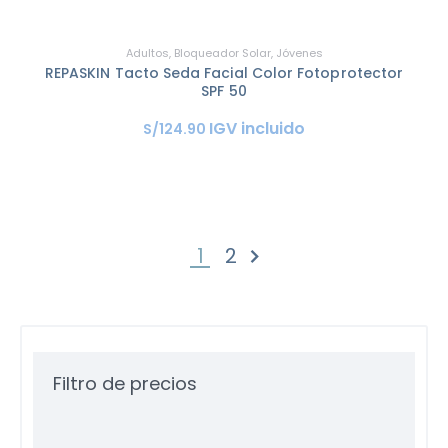
Adultos
,
Bloqueador Solar
,
Jóvenes
REPASKIN Tacto Seda Facial Color Fotoprotector
SPF 50
IGV incluido
S/
124
.
90
1
2
SIGUIENTE »
Filtro de precios