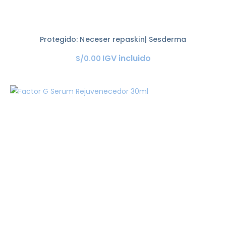
Protegido: Neceser repaskin| Sesderma
IGV incluido
S/
0
.
00