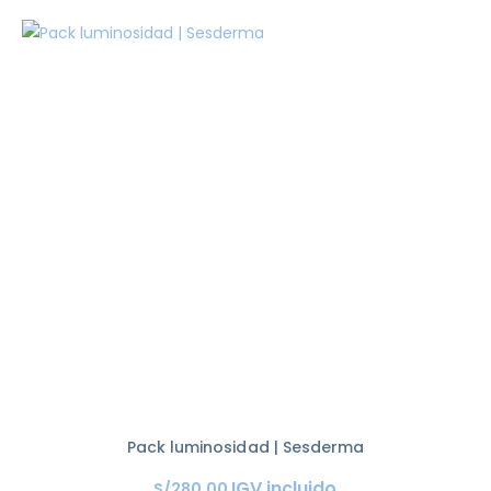
Pack luminosidad | Sesderma
IGV incluido
S/
280
.
00