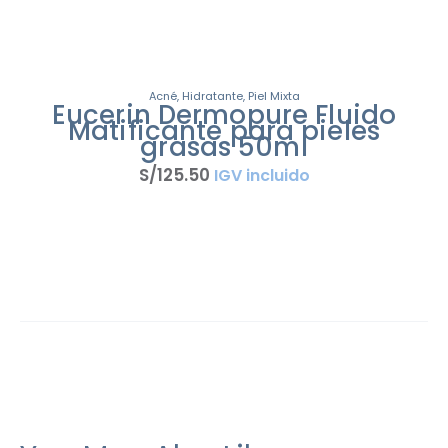
Acné
,
Hidratante
,
Piel Mixta
Eucerin Dermopure Fluido
Matificante para pieles
grasas 50ml
S/
125
.
50
IGV incluido