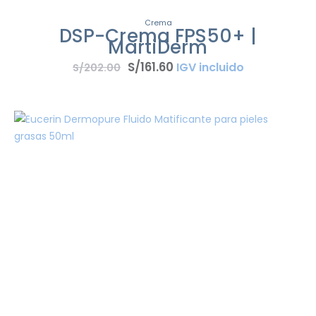
Crema
DSP-Crema FPS50+ |
MartiDerm
S/
161
.
60
IGV incluido
S/
202
.
00