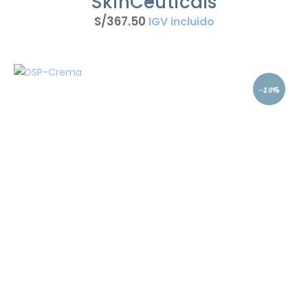
SkinCeuticals
S/
367
.
50
IGV incluido
-20%