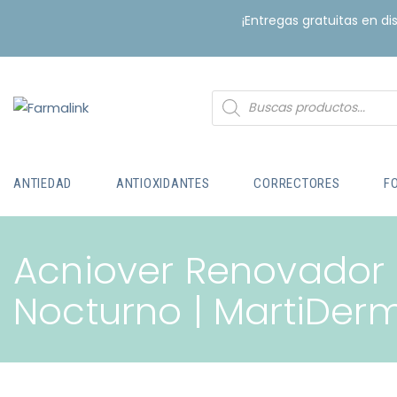
¡Entregas gratuitas en d
ANTIEDAD
ANTIOXIDANTES
CORRECTORES
F
Acniover Renovador
Nocturno | MartiDer