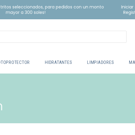
istritos seleccionados, para pedidos con un monto
Iniciar
mayor a 300 soles!
Regis
OTOPROTECTOR
HIDRATANTES
LIMPIADORES
MA
m