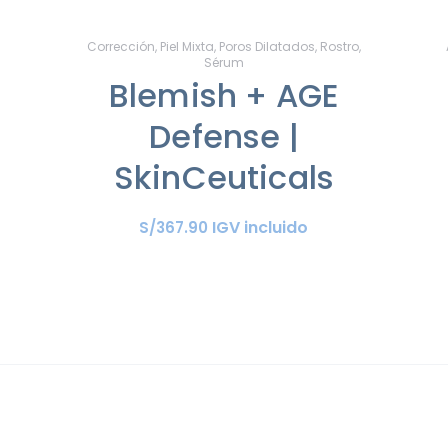
Corrección
,
Piel Mixta
,
Poros Dilatados
,
Rostro
,
Sérum
Blemish + AGE
Defense |
SkinCeuticals
IGV incluido
S/
367
.
90