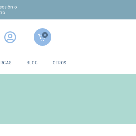
 sesión o
tro
0
RCAS
BLOG
OTROS