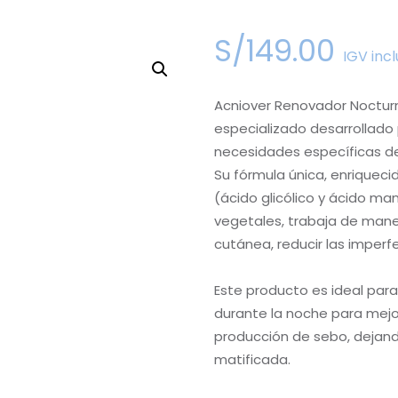
S/
149
.
00
IGV incl
Acniover Renovador Noctur
especializado desarrollado
necesidades específicas de
Su fórmula única, enriquecid
(ácido glicólico y ácido ma
vegetales, trabaja de mane
cutánea, reducir las imperf
Este producto es ideal par
durante la noche para mejora
producción de sebo, dejando
matificada.