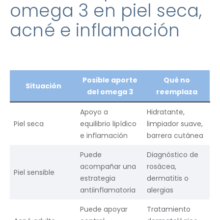
omega 3 en piel seca,
acné e inflamación
Posible aporte
Qué no
Situación
del omega 3
reemplaza
Apoyo a
Hidratante,
Piel seca
equilibrio lipídico
limpiador suave,
e inflamación
barrera cutánea
Puede
Diagnóstico de
acompañar una
rosácea,
Piel sensible
estrategia
dermatitis o
antiinflamatoria
alergias
Puede apoyar
Tratamiento