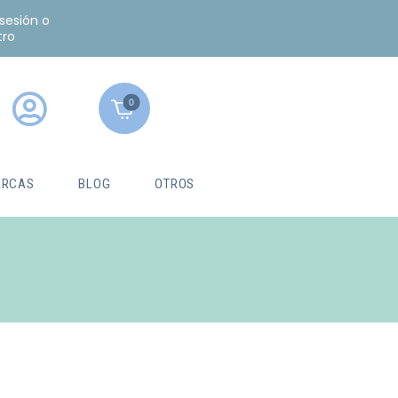
 sesión o
tro
0
RCAS
BLOG
OTROS