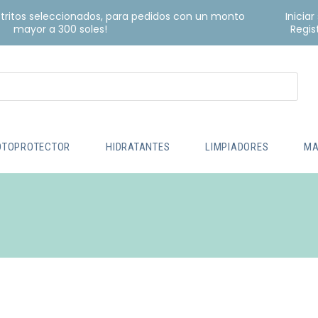
istritos seleccionados, para pedidos con un monto
Iniciar
mayor a 300 soles!
Regis
OTOPROTECTOR
HIDRATANTES
LIMPIADORES
MA