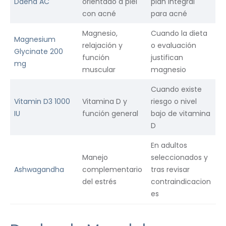
Daeha AC
orientado a piel
plan integral
con acné
para acné
Magnesio,
Cuando la dieta
Magnesium
relajación y
o evaluación
Glycinate 200
función
justifican
mg
muscular
magnesio
Cuando existe
Vitamin D3 1000
Vitamina D y
riesgo o nivel
IU
función general
bajo de vitamina
D
En adultos
Manejo
seleccionados y
Ashwagandha
complementario
tras revisar
del estrés
contraindicacion
es