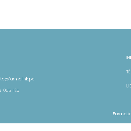
IN
TÉ
to@farmalink.pe
LI
6-055-125
FarmaLi