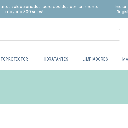
istritos seleccionados, para pedidos con un monto
Iniciar
mayor a 300 soles!
Regis
OTOPROTECTOR
HIDRATANTES
LIMPIADORES
MA