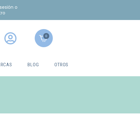
 sesión o
tro
0
RCAS
BLOG
OTROS