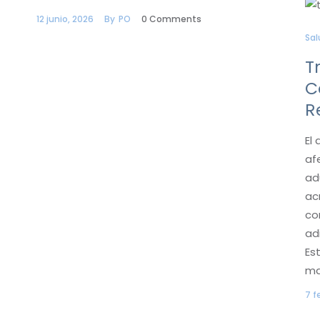
12 junio, 2026
By
PO
0
Comments
Sal
T
C
R
El
af
ad
ac
co
ad
Es
ma
7 f