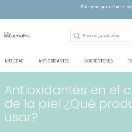
¡Entregas gratuitas en d
ANTIEDAD
ANTIOXIDANTES
CORRECTORES
F
Antioxidantes en el 
de la piel ¿Qué prod
usar?