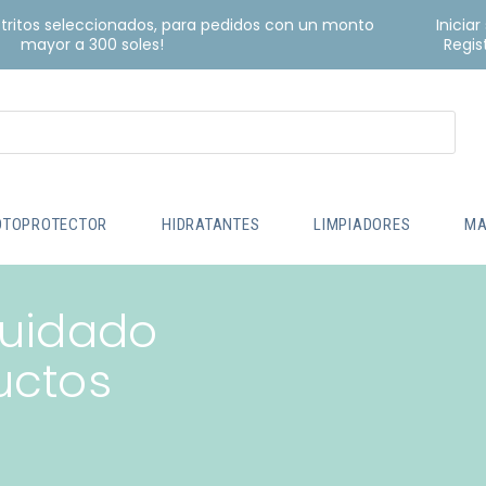
istritos seleccionados, para pedidos con un monto
Iniciar
mayor a 300 soles!
Regis
OTOPROTECTOR
HIDRATANTES
LIMPIADORES
MA
cuidado
uctos