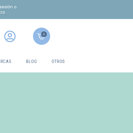
 sesión o
tro
0
RCAS
BLOG
OTROS