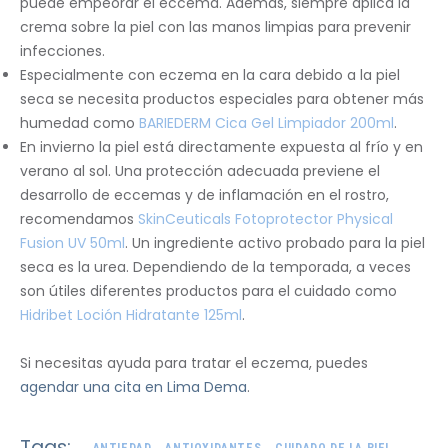
puede empeorar el eccema. Además, siempre aplica la
crema sobre la piel con las manos limpias para prevenir
infecciones.
Especialmente con eczema en la cara debido a la piel
seca se necesita productos especiales para obtener más
humedad como
BARIEDERM Cica Gel Limpiador 200ml
.
En invierno la piel está directamente expuesta al frío y en
verano al sol. Una protección adecuada previene el
desarrollo de eccemas y de inflamación en el rostro,
recomendamos
SkinCeuticals Fotoprotector Physical
Fusion UV 50ml
. Un ingrediente activo probado para la piel
seca es la urea. Dependiendo de la temporada, a veces
son útiles diferentes productos para el cuidado como
Hidribet Loción Hidratante 125ml
.
Si necesitas ayuda para tratar el eczema, puedes
agendar una cita en Lima Dema
.
Tags:
ANTIEDAD
ANTIOXIDANTES
CUIDADO DE LA PIEL