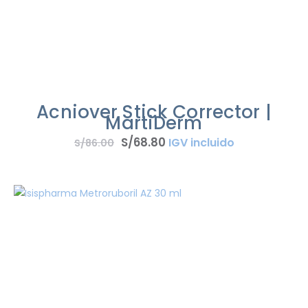
Acniover Stick Corrector |
MartiDerm
S/
68
.
80
IGV incluido
S/
86
.
00