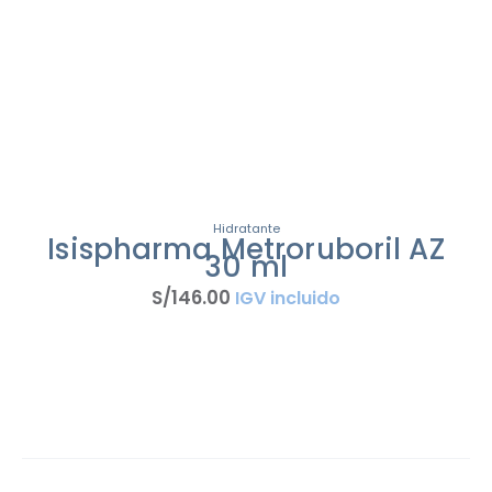
Hidratante
Isispharma Metroruboril AZ
30 ml
S/
146
.
00
IGV incluido