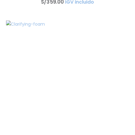
S/
359
.
00
IGV incluido