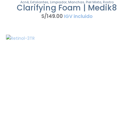
Acné
,
Exfoliantes
,
Limpiador
,
Manchas
,
Piel Mixta
,
Rostro
Clarifying Foam | Medik8
S/
149
.
00
IGV incluido