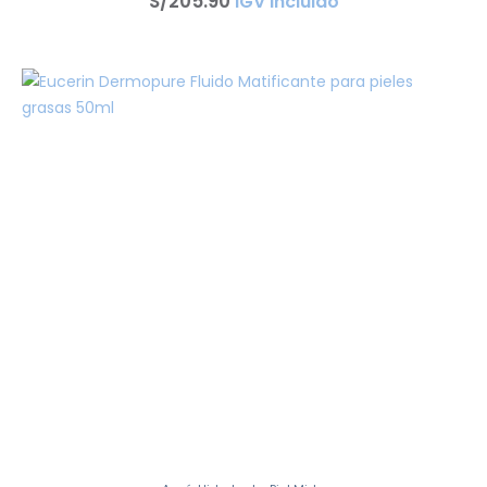
S/
205
.
90
IGV incluido