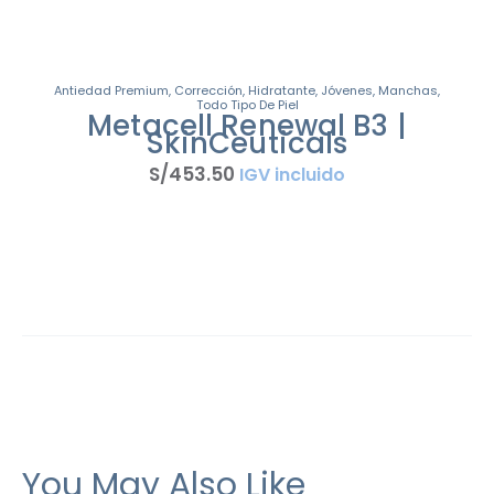
Antiedad Premium
,
Corrección
,
Hidratante
,
Jóvenes
,
Manchas
,
Todo Tipo De Piel
Metacell Renewal B3 |
SkinCeuticals
S/
453
.
50
IGV incluido
You May Also Like