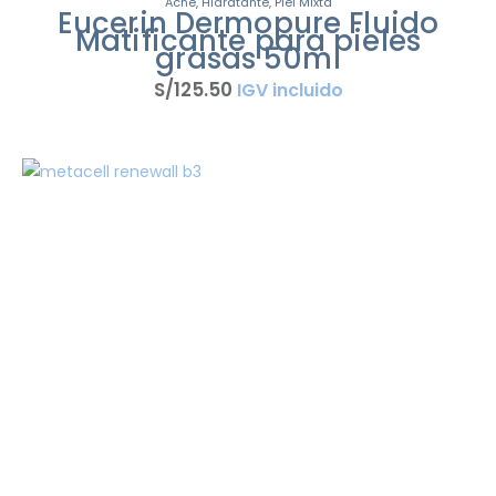
Acné
,
Hidratante
,
Piel Mixta
Eucerin Dermopure Fluido
Matificante para pieles
grasas 50ml
S/
125
.
50
IGV incluido