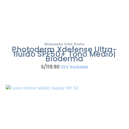
Bloqueador Solar
,
Rostro
Photoderm Xdefense Ultra-
fluido SPF50+ Tono Medio|
Bioderma
S/
119
.
90
IGV incluido