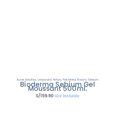
Acné
,
Adultos
,
Limpiador
,
Niños
,
Piel Mixta
,
Rostro
,
Sebium
Bioderma Sebium Gel
Moussant 500ml.
S/
159
.
90
IGV incluido