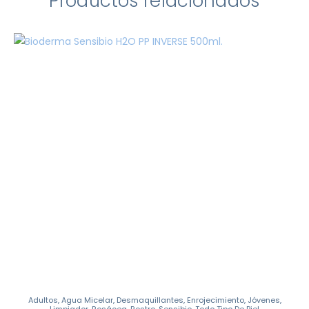
Productos relacionados
Adultos
,
Agua Micelar
,
Desmaquillantes
,
Enrojecimiento
,
Jóvenes
,