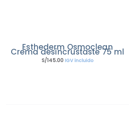
Esthederm Osmoclean
Crema desincrustaste 75 ml
S/
145
.
00
IGV incluido