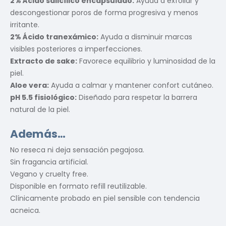
2% Ácido salicílico encapsulado:
Ayuda a exfoliar y
descongestionar poros de forma progresiva y menos
irritante.
2% Ácido tranexámico:
Ayuda a disminuir marcas
visibles posteriores a imperfecciones.
Extracto de sake:
Favorece equilibrio y luminosidad de la
piel.
Aloe vera:
Ayuda a calmar y mantener confort cutáneo.
pH 5.5 fisiológico:
Diseñado para respetar la barrera
natural de la piel.
Además…
No reseca ni deja sensación pegajosa.
Sin fragancia artificial.
Vegano y cruelty free.
Disponible en formato refill reutilizable.
Clínicamente probado en piel sensible con tendencia
acneica.