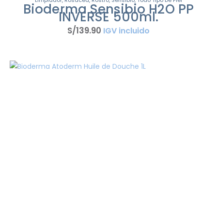
Limpiador
,
Rosácea
,
Rostro
,
Sensibio
,
Todo Tipo De Piel
Bioderma Sensibio H2O PP
INVERSE 500ml.
S/
139
.
90
IGV incluido